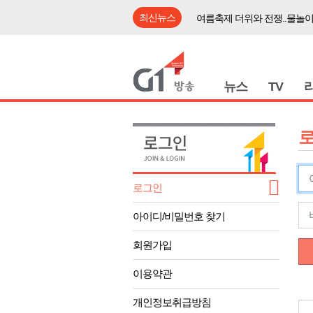
최신뉴스
여름축제 더위와 전쟁..물놀이
강원도, 최휘영 문체부장관과
이광재 국회 예결위원장, 강릉
검찰청 폐지..해결 과제 산적
뉴스
TV
육동한 시장, 국제스케이트장
영월군, 국·도비 확보 보고회
삼척 공공산후조리원 이전 시
강원자치도교육청 교감급 이상
로그인
도-시군 첫 간담회..우상호 "
아이디/비밀번호 찾기
이 대통령, 사북·납북귀환어
여름축제 더위와 전쟁..물놀이
회원가입
강원도, 최휘영 문체부장관과
이용약관
이광재 국회 예결위원장, 강릉
개인정보취급방침
검찰청 폐지..해결 과제 산적