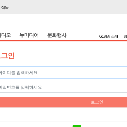
 접목
 정책간담회
시 초청 특별 강연
라디오
뉴미디어
문화행사
G1방송 소개
광
 춘천 유치 건의
 개최
로그인
급
 387명 인사
하나된 공동체"
부 국가폭력 사과
 접목
로그인
 정책간담회
시 초청 특별 강연