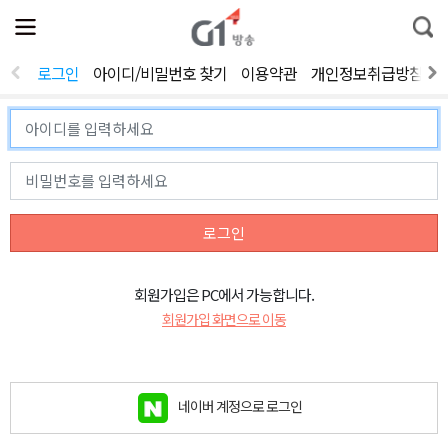
전
제
통
체
보
합
메
검
뉴
색
로그인
아이디/비밀번호 찾기
이용약관
개인정보취급방침
열
기
로그인
회원가입은 PC에서 가능합니다.
회원가입 화면으로 이동
네이버 계정으로 로그인