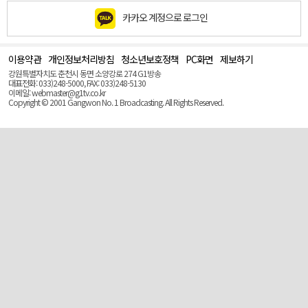
카카오 계정으로 로그인
이용약관
개인정보처리방침
청소년보호정책
PC화면
제보하기
맨
위
강원특별자치도 춘천시 동면 소양강로 274 G1방송
로
대표전화: 033)248-5000, FAX: 033)248-5130
(Top)
이메일: webmaster@g1tv.co.kr
Copyright © 2001 Gangwon No. 1 Broadcasting. All Rights Reserved.