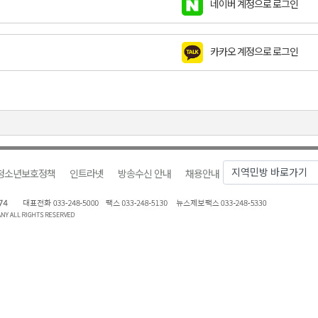
네이버 계정으로 로그인
 개최
저감 사업 등 건의
카카오 계정으로 로그인
..싱가포르 복합리조트
합리조트로 진화 중"
전략 보고회 개최
청소년보호정책
인트라넷
방송수신 안내
채용안내