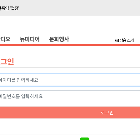
폭염 ‘절정’
지나?
타운홀 미팅 성료
라디오
뉴미디어
문화행사
눔 행사
G1방송 소개
 개최
저감 사업 등 건의
로그인
..싱가포르 복합리조트
합리조트로 진화 중"
전략 보고회 개최
폭염 ‘절정’
로그인
지나?
타운홀 미팅 성료
눔 행사