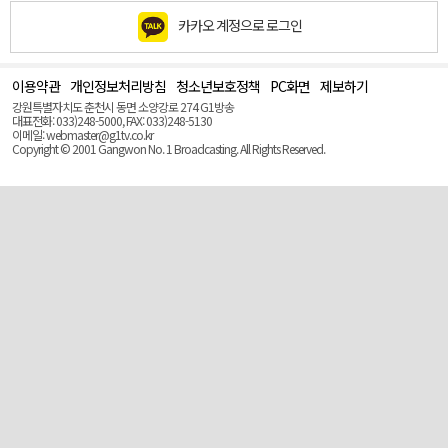
카카오 계정으로 로그인
이용약관
개인정보처리방침
청소년보호정책
PC화면
제보하기
맨
위
강원특별자치도 춘천시 동면 소양강로 274 G1방송
로
대표전화: 033)248-5000, FAX: 033)248-5130
(Top)
이메일: webmaster@g1tv.co.kr
Copyright © 2001 Gangwon No. 1 Broadcasting. All Rights Reserved.