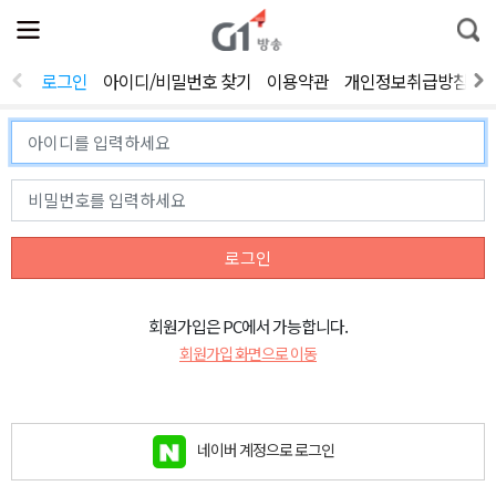
전
제
통
체
보
합
메
검
뉴
색
로그인
아이디/비밀번호 찾기
이용약관
개인정보취급방침
열
기
로그인
회원가입은 PC에서 가능합니다.
회원가입 화면으로 이동
네이버 계정으로 로그인