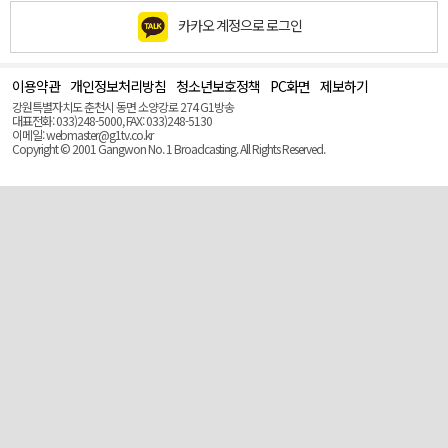
카카오 계정으로 로그인
이용약관
개인정보처리방침
청소년보호정책
PC화면
제보하기
맨
위
강원특별자치도 춘천시 동면 소양강로 274 G1방송
로
대표전화: 033)248-5000, FAX: 033)248-5130
(Top)
이메일: webmaster@g1tv.co.kr
Copyright © 2001 Gangwon No. 1 Broadcasting. All Rights Reserved.