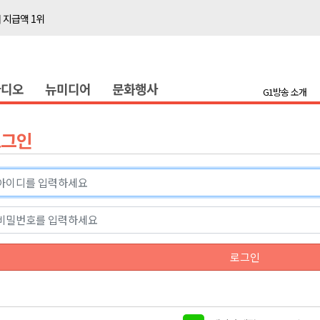
 지급액 1위
다"
전 담은 백서 발간
라디오
뉴미디어
문화행사
국장 직위해제 촉구
G1방송 소개
대민 진료
증
로그인
금 지원 접수
행위 집중 단속
 8일 개최
온열질환 유의해야"
 지급액 1위
로그인
다"
전 담은 백서 발간
국장 직위해제 촉구