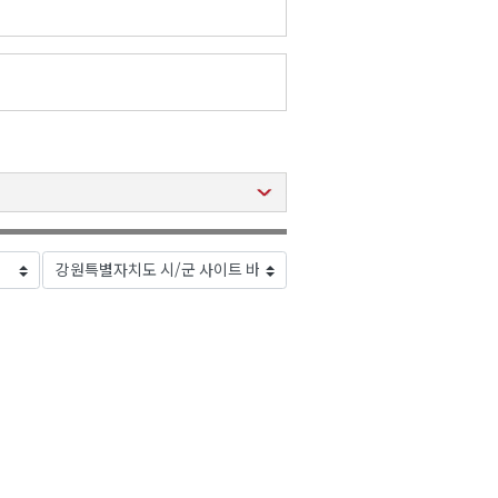
2026년 08월 06일(목)
2026년 08월 06일(목)
2026년 08월 06일(목)
2026년 08월 06일(목)
2026년 08월 06일(목)