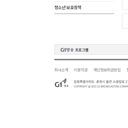
청소년 보호정책
강원자치도, 공공임대주택 1만
양구군, 상반기 스포츠마케팅 경
홍천소방서, 신청사 준공식..33
ITS 교통도시 강릉..콜 버스 실
농민단체 "농자재값 폭등, 농산
회사소개
이용약관
개인정보취급방침