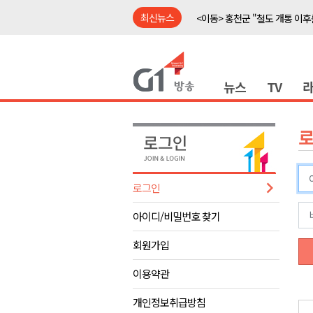
최신뉴스
<이동> 홍천군 "철도 개통 이후
<이동> 홍천 'K-바이오' 거점 구
<출연> 신영재 홍천군수 대담
뉴스
TV
강릉 영화영상문화 예산 삭감 
강원자치도, 공공임대주택 1만
양구군, 상반기 스포츠마케팅 경
홍천소방서, 신청사 준공식..33
ITS 교통도시 강릉..콜 버스 실
로그인
농민단체 "농자재값 폭등, 농산
아이디/비밀번호 찾기
<이동> "무더운 여름, 맥주와 
<이동> 홍천군 "철도 개통 이후
회원가입
<이동> 홍천 'K-바이오' 거점 구
이용약관
<출연> 신영재 홍천군수 대담
개인정보취급방침
강릉 영화영상문화 예산 삭감 