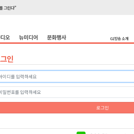
를 그린다"
축 '속도'
라디오
뉴미디어
문화행사
반발 확산
G1방송 소개
호 공급
제효과 212억 원
로그인
년 만 청사 이전
증
물 가격 하락" 대책 촉구
함께"..홍천 맥주축제 개막
를 그린다"
로그인
축 '속도'
반발 확산