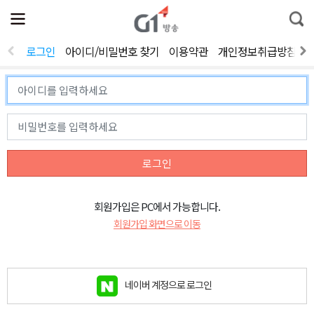
전
제
통
체
보
합
메
검
뉴
색
로그인
아이디/비밀번호 찾기
이용약관
개인정보취급방침
열
기
로그인
회원가입은 PC에서 가능합니다.
회원가입 화면으로 이동
네이버 계정으로 로그인