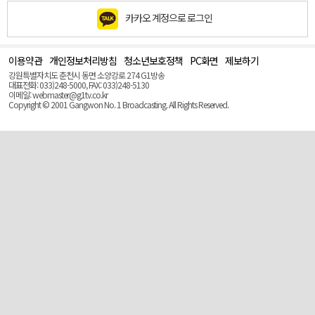
카카오 계정으로 로그인
이용약관
개인정보처리방침
청소년보호정책
PC화면
제보하기
맨
위
강원특별자치도 춘천시 동면 소양강로 274 G1방송
로
대표전화: 033)248-5000, FAX: 033)248-5130
(Top)
이메일: webmaster@g1tv.co.kr
Copyright © 2001 Gangwon No. 1 Broadcasting. All Rights Reserved.