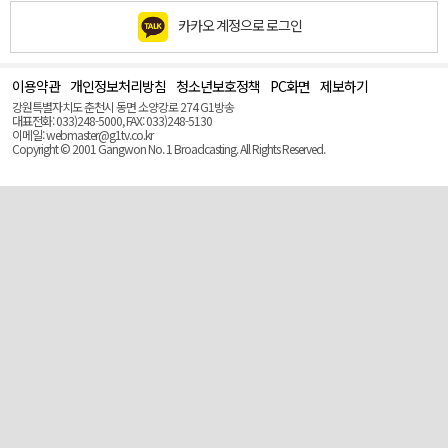
카카오 계정으로 로그인
이용약관
개인정보처리방침
청소년보호정책
PC화면
제보하기
맨
위
강원특별자치도 춘천시 동면 소양강로 274 G1방송
로
대표전화: 033)248-5000, FAX: 033)248-5130
(Top)
이메일: webmaster@g1tv.co.kr
Copyright © 2001 Gangwon No. 1 Broadcasting. All Rights Reserved.