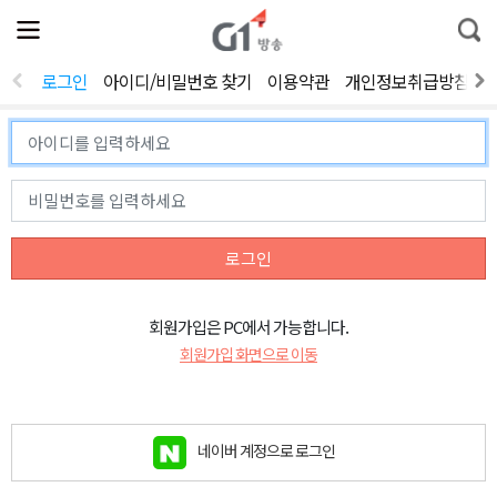
전
제
통
체
보
합
메
검
뉴
색
로그인
아이디/비밀번호 찾기
이용약관
개인정보취급방침
열
기
로그인
회원가입은 PC에서 가능합니다.
회원가입 화면으로 이동
네이버 계정으로 로그인