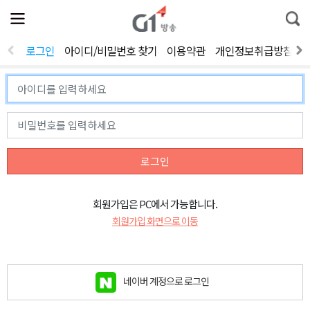
전
제
통
체
보
합
메
검
뉴
색
로그인
아이디/비밀번호 찾기
이용약관
개인정보취급방침
열
기
로그인
회원가입은 PC에서 가능합니다.
회원가입 화면으로 이동
네이버 계정으로 로그인