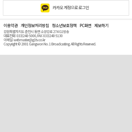
카카오 계정으로 로그인
이용약관
개인정보처리방침
청소년보호정책
PC화면
제보하기
맨
위
강원특별자치도 춘천시 동면 소양강로 274 G1방송
로
대표전화: 033)248-5000, FAX: 033)248-5130
(Top)
이메일: webmaster@g1tv.co.kr
Copyright © 2001 Gangwon No. 1 Broadcasting. All Rights Reserved.