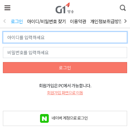
전
제
통
체
보
합
메
검
뉴
색
로그인
아이디/비밀번호 찾기
이용약관
개인정보취급방침
열
기
로그인
회원가입은 PC에서 가능합니다.
회원가입 화면으로 이동
네이버 계정으로 로그인