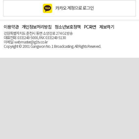
카카오 계정으로 로그인
이용약관
개인정보처리방침
청소년보호정책
PC화면
제보하기
맨
위
강원특별자치도 춘천시 동면 소양강로 274 G1방송
로
대표전화: 033)248-5000, FAX: 033)248-5130
(Top)
이메일: webmaster@g1tv.co.kr
Copyright © 2001 Gangwon No. 1 Broadcasting. All Rights Reserved.