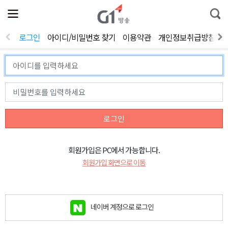
전
제
통
체
보
합
메
검
뉴
색
로그인
아이디/비밀번호 찾기
이용약관
개인정보취급방침
열
기
로그인
회원가입은 PC에서 가능합니다.
회원가입 화면으로 이동
네이버 계정으로 로그인