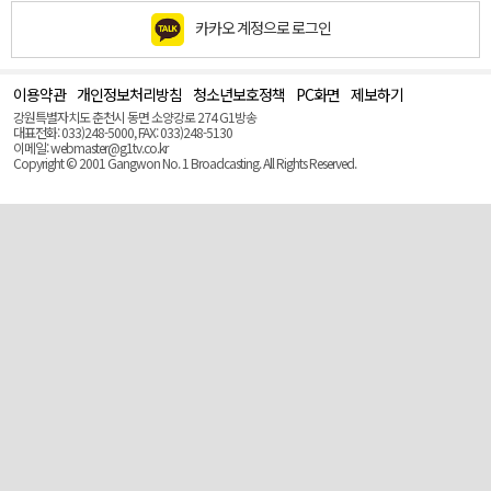
카카오 계정으로 로그인
이용약관
개인정보처리방침
청소년보호정책
PC화면
제보하기
맨
위
강원특별자치도 춘천시 동면 소양강로 274 G1방송
로
대표전화: 033)248-5000, FAX: 033)248-5130
(Top)
이메일: webmaster@g1tv.co.kr
Copyright © 2001 Gangwon No. 1 Broadcasting. All Rights Reserved.