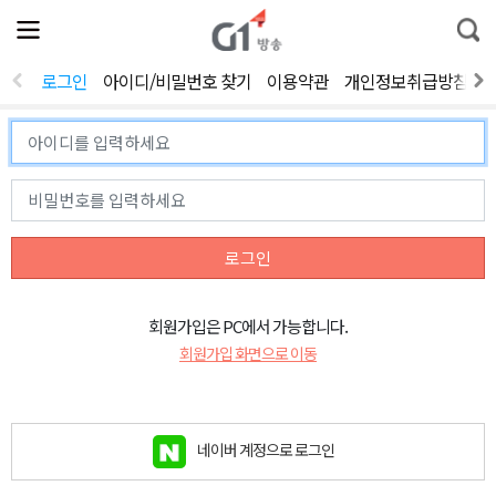
전
제
통
체
보
합
메
검
뉴
색
로그인
아이디/비밀번호 찾기
이용약관
개인정보취급방침
열
기
로그인
회원가입은 PC에서 가능합니다.
회원가입 화면으로 이동
네이버 계정으로 로그인