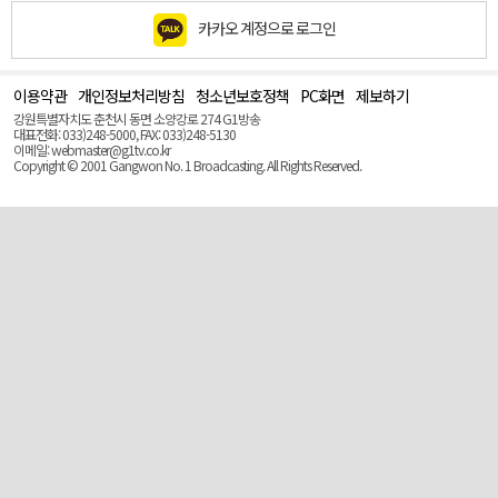
카카오 계정으로 로그인
이용약관
개인정보처리방침
청소년보호정책
PC화면
제보하기
맨
위
강원특별자치도 춘천시 동면 소양강로 274 G1방송
로
대표전화: 033)248-5000, FAX: 033)248-5130
(Top)
이메일: webmaster@g1tv.co.kr
Copyright © 2001 Gangwon No. 1 Broadcasting. All Rights Reserved.