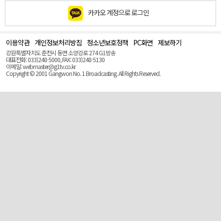
카카오 계정으로 로그인
이용약관
개인정보처리방침
청소년보호정책
PC화면
제보하기
맨
위
강원특별자치도 춘천시 동면 소양강로 274 G1방송
로
대표전화: 033)248-5000, FAX: 033)248-5130
(Top)
이메일: webmaster@g1tv.co.kr
Copyright © 2001 Gangwon No. 1 Broadcasting. All Rights Reserved.