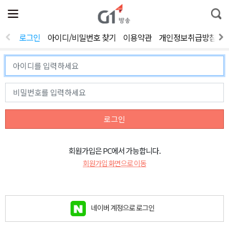
전
제
통
체
보
합
메
검
뉴
색
로그인
아이디/비밀번호 찾기
이용약관
개인정보취급방침
열
기
로그인
회원가입은 PC에서 가능합니다.
회원가입 화면으로 이동
네이버 계정으로 로그인