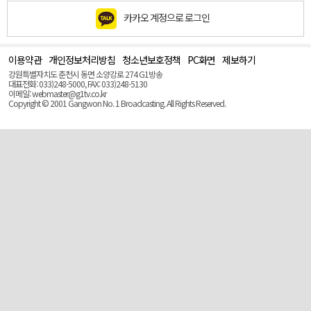
카카오 계정으로 로그인
이용약관
개인정보처리방침
청소년보호정책
PC화면
제보하기
맨
위
강원특별자치도 춘천시 동면 소양강로 274 G1방송
로
대표전화: 033)248-5000, FAX: 033)248-5130
(Top)
이메일: webmaster@g1tv.co.kr
Copyright © 2001 Gangwon No. 1 Broadcasting. All Rights Reserved.