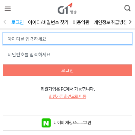
전
제
통
체
보
합
메
검
뉴
색
로그인
아이디/비밀번호 찾기
이용약관
개인정보취급방침
열
기
로그인
회원가입은 PC에서 가능합니다.
회원가입 화면으로 이동
네이버 계정으로 로그인