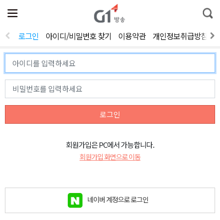
전
제
통
체
보
합
메
검
뉴
색
로그인
아이디/비밀번호 찾기
이용약관
개인정보취급방침
열
기
로그인
회원가입은 PC에서 가능합니다.
회원가입 화면으로 이동
네이버 계정으로 로그인