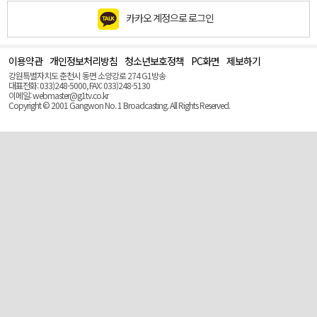
카카오 계정으로 로그인
이용약관
개인정보처리방침
청소년보호정책
PC화면
제보하기
맨
위
강원특별자치도 춘천시 동면 소양강로 274 G1방송
로
대표전화: 033)248-5000, FAX: 033)248-5130
(Top)
이메일: webmaster@g1tv.co.kr
Copyright © 2001 Gangwon No. 1 Broadcasting. All Rights Reserved.