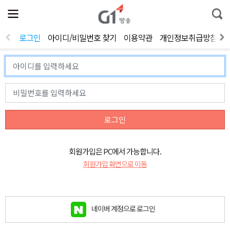
전
제
통
체
보
합
메
검
뉴
색
로그인
아이디/비밀번호 찾기
이용약관
개인정보취급방침
열
기
로그인
회원가입은 PC에서 가능합니다.
회원가입 화면으로 이동
네이버 계정으로 로그인