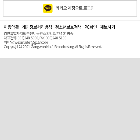
카카오 계정으로 로그인
이용약관
개인정보처리방침
청소년보호정책
PC화면
제보하기
맨
위
강원특별자치도 춘천시 동면 소양강로 274 G1방송
로
대표전화: 033)248-5000, FAX: 033)248-5130
(Top)
이메일: webmaster@g1tv.co.kr
Copyright © 2001 Gangwon No. 1 Broadcasting. All Rights Reserved.