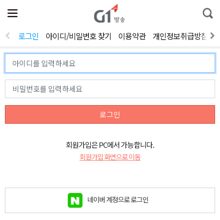
전
제
통
체
보
합
메
검
뉴
색
로그인
아이디/비밀번호 찾기
이용약관
개인정보취급방침
열
기
로그인
회원가입은 PC에서 가능합니다.
회원가입 화면으로 이동
네이버 계정으로 로그인