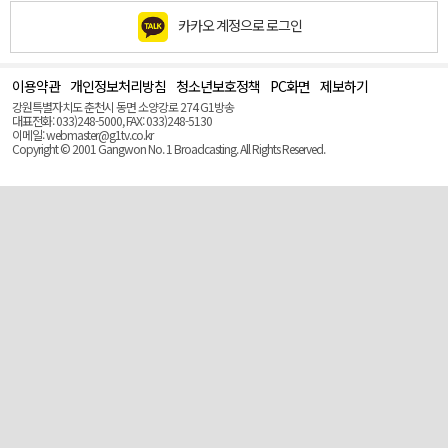
카카오 계정으로 로그인
이용약관
개인정보처리방침
청소년보호정책
PC화면
제보하기
맨
위
강원특별자치도 춘천시 동면 소양강로 274 G1방송
로
대표전화: 033)248-5000, FAX: 033)248-5130
(Top)
이메일: webmaster@g1tv.co.kr
Copyright © 2001 Gangwon No. 1 Broadcasting. All Rights Reserved.