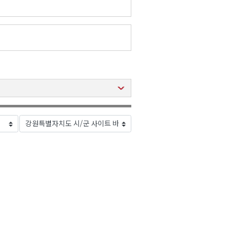
2026년 08월 06일(목)
2026년 08월 06일(목)
2026년 08월 06일(목)
2026년 08월 06일(목)
2026년 08월 06일(목)