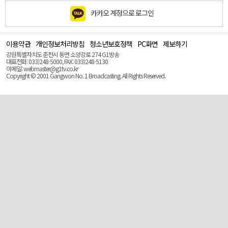
카카오 계정으로 로그인
이용약관
개인정보처리방침
청소년보호정책
PC화면
제보하기
맨
위
강원특별자치도 춘천시 동면 소양강로 274 G1방송
로
대표전화: 033)248-5000, FAX: 033)248-5130
(Top)
이메일: webmaster@g1tv.co.kr
Copyright © 2001 Gangwon No. 1 Broadcasting. All Rights Reserved.