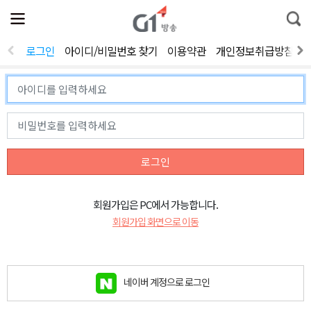
전
제
통
체
보
합
메
검
뉴
색
로그인
아이디/비밀번호 찾기
이용약관
개인정보취급방침
열
기
로그인
회원가입은 PC에서 가능합니다.
회원가입 화면으로 이동
네이버 계정으로 로그인