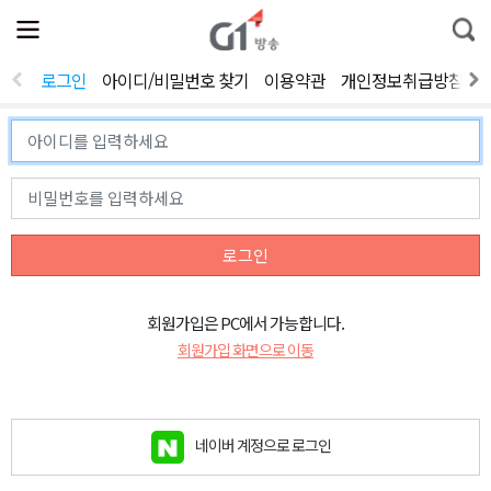
전
제
통
체
보
합
메
검
뉴
색
로그인
아이디/비밀번호 찾기
이용약관
개인정보취급방침
열
기
로그인
회원가입은 PC에서 가능합니다.
회원가입 화면으로 이동
네이버 계정으로 로그인