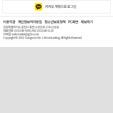
카카오 계정으로 로그인
이용약관
개인정보처리방침
청소년보호정책
PC화면
제보하기
맨
위
강원특별자치도 춘천시 동면 소양강로 274 G1방송
로
대표전화: 033)248-5000, FAX: 033)248-5130
(Top)
이메일: webmaster@g1tv.co.kr
Copyright © 2001 Gangwon No. 1 Broadcasting. All Rights Reserved.