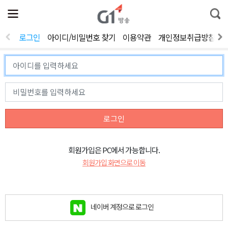
전
제
통
체
보
합
메
검
뉴
색
로그인
아이디/비밀번호 찾기
이용약관
개인정보취급방침
열
기
로그인
회원가입은 PC에서 가능합니다.
회원가입 화면으로 이동
네이버 계정으로 로그인