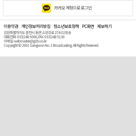
카카오 계정으로 로그인
이용약관
개인정보처리방침
청소년보호정책
PC화면
제보하기
맨
위
강원특별자치도 춘천시 동면 소양강로 274 G1방송
로
대표전화: 033)248-5000, FAX: 033)248-5130
(Top)
이메일: webmaster@g1tv.co.kr
Copyright © 2001 Gangwon No. 1 Broadcasting. All Rights Reserved.