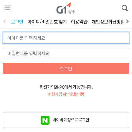
전
제
통
체
보
합
메
검
뉴
색
로그인
아이디/비밀번호 찾기
이용약관
개인정보취급방침
열
기
로그인
회원가입은 PC에서 가능합니다.
회원가입 화면으로 이동
네이버 계정으로 로그인