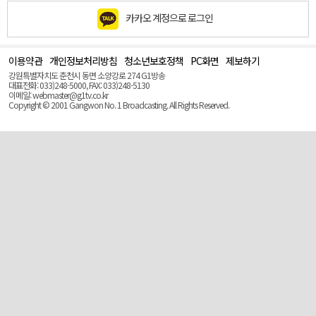
카카오 계정으로 로그인
이용약관
개인정보처리방침
청소년보호정책
PC화면
제보하기
맨
위
강원특별자치도 춘천시 동면 소양강로 274 G1방송
로
대표전화: 033)248-5000, FAX: 033)248-5130
(Top)
이메일: webmaster@g1tv.co.kr
Copyright © 2001 Gangwon No. 1 Broadcasting. All Rights Reserved.