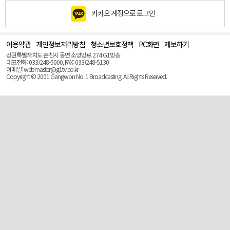
카카오 계정으로 로그인
이용약관
개인정보처리방침
청소년보호정책
PC화면
제보하기
맨
위
강원특별자치도 춘천시 동면 소양강로 274 G1방송
로
대표전화: 033)248-5000, FAX: 033)248-5130
(Top)
이메일: webmaster@g1tv.co.kr
Copyright © 2001 Gangwon No. 1 Broadcasting. All Rights Reserved.