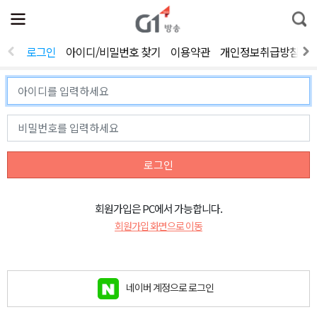
전
제
통
체
보
합
메
검
뉴
색
로그인
아이디/비밀번호 찾기
이용약관
개인정보취급방침
열
기
로그인
회원가입은 PC에서 가능합니다.
회원가입 화면으로 이동
네이버 계정으로 로그인