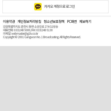
카카오 계정으로 로그인
이용약관
개인정보처리방침
청소년보호정책
PC화면
제보하기
맨
위
강원특별자치도 춘천시 동면 소양강로 274 G1방송
로
대표전화: 033)248-5000, FAX: 033)248-5130
(Top)
이메일: webmaster@g1tv.co.kr
Copyright © 2001 Gangwon No. 1 Broadcasting. All Rights Reserved.