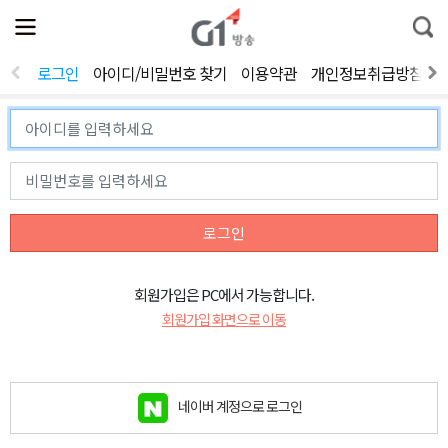
전
제
통
체
보
합
메
검
뉴
색
로그인
아이디/비밀번호 찾기
이용약관
개인정보취급방침
열
기
로그인
회원가입은 PC에서 가능합니다.
회원가입 화면으로 이동
네이버 계정으로 로그인