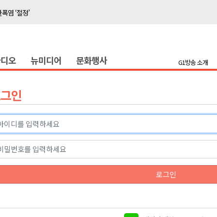
폭염 ‘절정’
지나?
타운홀 미팅 성료
라디오
뉴미디어
문화행사
눔 행사
G1방송 소개
 개최
저감 사업 등 건의
로그인
..싱가포르 복합리조트
합리조트로 진화 중"
전략 보고회 개최
폭염 ‘절정’
로그인
지나?
타운홀 미팅 성료
눔 행사