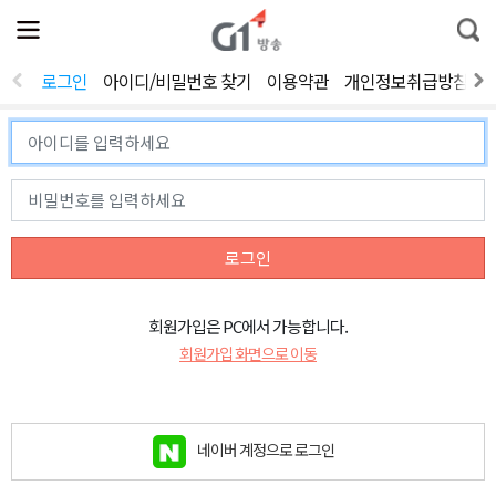
전
제
통
체
보
합
메
검
뉴
색
로그인
아이디/비밀번호 찾기
이용약관
개인정보취급방침
열
기
로그인
회원가입은 PC에서 가능합니다.
회원가입 화면으로 이동
네이버 계정으로 로그인