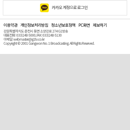
카카오 계정으로 로그인
이용약관
개인정보처리방침
청소년보호정책
PC화면
제보하기
맨
위
강원특별자치도 춘천시 동면 소양강로 274 G1방송
로
대표전화: 033)248-5000, FAX: 033)248-5130
(Top)
이메일: webmaster@g1tv.co.kr
Copyright © 2001 Gangwon No. 1 Broadcasting. All Rights Reserved.