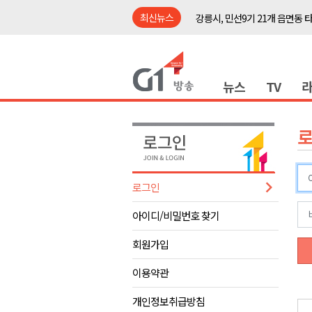
최신뉴스
강릉시, 민선9기 21개 읍면동 
양구군, 원주환경청에 비점오염
<강원랜드> 관광객이 인구 3배
뉴스
TV
<강원랜드> 마카오 카지노 "복
원주시, 하반기 중소기업육성자
강원도립대학교, 하반기 평생교
태백시, 28~29일 제5회 황부자
오늘 극한폭염 계속..낮 최고 ‘영
로그인
썩고, 무르고..농산물 피해 속출
아이디/비밀번호 찾기
썩고, 무르고..농산물 피해 속출
강릉시, 민선9기 21개 읍면동 
회원가입
양구군, 원주환경청에 비점오염
이용약관
<강원랜드> 관광객이 인구 3배
개인정보취급방침
<강원랜드> 마카오 카지노 "복