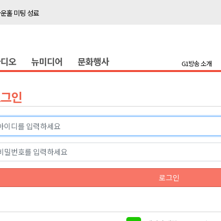
타운홀 미팅 성료
저감 사업 등 건의
..싱가포르 복합리조트
라디오
뉴미디어
문화행사
합리조트로 진화 중"
G1방송 소개
금 지원 접수
육원 수강생 모집
로그인
 며느리 축제
상 38도’
타운홀 미팅 성료
로그인
저감 사업 등 건의
..싱가포르 복합리조트
합리조트로 진화 중"