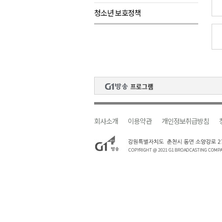
청소년 보호정책
원주시, 하반기 중소기업육성자
강원도립대학교, 하반기 평생교
태백시, 28~29일 제5회 황부자
오늘 극한폭염 계속..낮 최고 ‘영
썩고, 무르고..농산물 피해 속출
회사소개
이용약관
개인정보취급방침