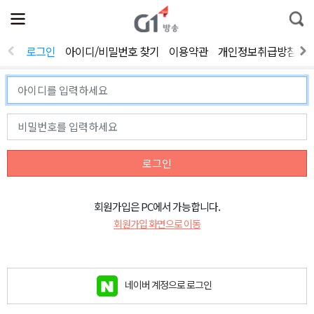
전
제
통
체
보
합
메
검
뉴
색
로그인
아이디/비밀번호 찾기
이용약관
개인정보취급방침
열
기
로그인
회원가입은 PC에서 가능합니다.
회원가입 화면으로 이동
네이버 계정으로 로그인