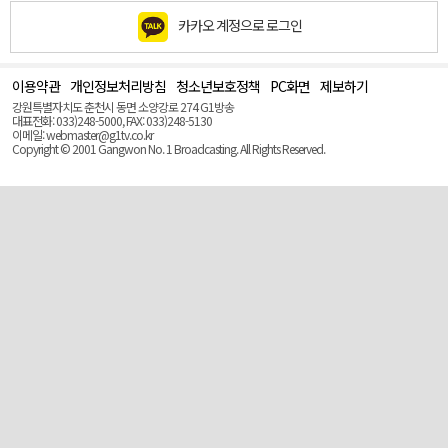
카카오 계정으로 로그인
이용약관
개인정보처리방침
청소년보호정책
PC화면
제보하기
맨
위
강원특별자치도 춘천시 동면 소양강로 274 G1방송
로
대표전화: 033)248-5000, FAX: 033)248-5130
(Top)
이메일: webmaster@g1tv.co.kr
Copyright © 2001 Gangwon No. 1 Broadcasting. All Rights Reserved.