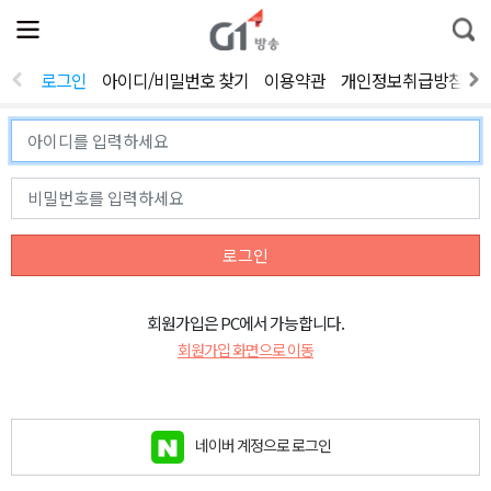
전
제
통
체
보
합
메
검
뉴
색
로그인
아이디/비밀번호 찾기
이용약관
개인정보취급방침
열
기
로그인
회원가입은 PC에서 가능합니다.
회원가입 화면으로 이동
네이버 계정으로 로그인