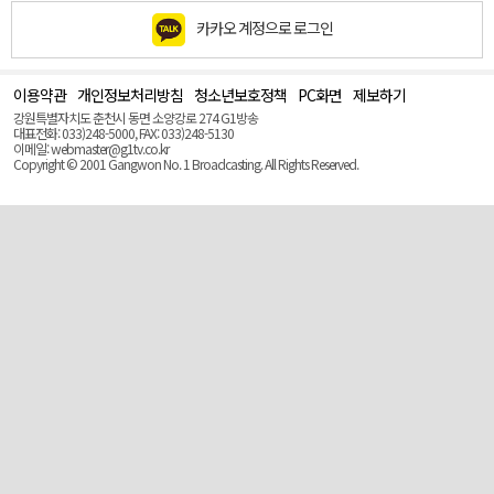
카카오 계정으로 로그인
이용약관
개인정보처리방침
청소년보호정책
PC화면
제보하기
맨
위
강원특별자치도 춘천시 동면 소양강로 274 G1방송
로
대표전화: 033)248-5000, FAX: 033)248-5130
(Top)
이메일: webmaster@g1tv.co.kr
Copyright © 2001 Gangwon No. 1 Broadcasting. All Rights Reserved.