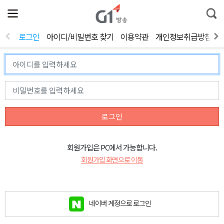
전
제
통
체
보
합
메
검
뉴
색
로그인
아이디/비밀번호 찾기
이용약관
개인정보취급방침
열
기
로그인
회원가입은 PC에서 가능합니다.
회원가입 화면으로 이동
네이버 계정으로 로그인