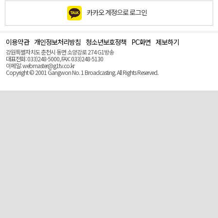
카카오 계정으로 로그인
이용약관
개인정보처리방침
청소년보호정책
PC화면
제보하기
맨
위
강원특별자치도 춘천시 동면 소양강로 274 G1방송
로
대표전화: 033)248-5000, FAX: 033)248-5130
(Top)
이메일: webmaster@g1tv.co.kr
Copyright © 2001 Gangwon No. 1 Broadcasting. All Rights Reserved.