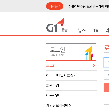
최신뉴스
더불어민주당 도당위원장에 허영
수족구병 원인 바이러스 급증..
동해안 이안류..지자체 대응 강
뉴스
TV
평창 전지훈련 성지..선수들 구
원주시, 지역첨단의료복합단지 
강원도 반려동물지원센터, 참여
동해시, 어르신병원동행서비스 
대체로 흐리고 오전에 비..무더
로그인
<숨겨진 강원> 양구에서 600년
아이디/비밀번호 찾기
민주당 순회 경선 강원 연설회..
더불어민주당 도당위원장에 허영
회원가입
수족구병 원인 바이러스 급증..
이용약관
동해안 이안류..지자체 대응 강
개인정보취급방침
평창 전지훈련 성지..선수들 구