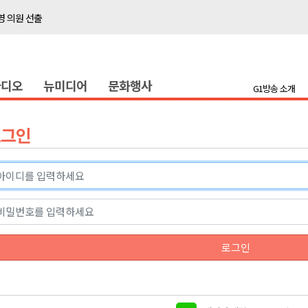
 의원 선출
위생 주의 당부
화
라디오
뉴미디어
문화행사
슬땀
G1방송 소개
지정 준비 본격화
형 프로그램 신설
로그인
확대 운영
위 이어져
 백자의 흔적을 보다
김민석 1위
 의원 선출
로그인
위생 주의 당부
화
슬땀