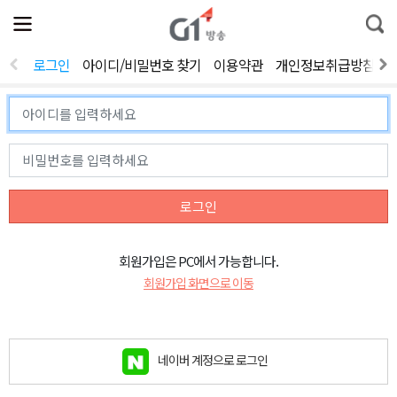
전
제
통
체
보
합
메
검
뉴
색
로그인
아이디/비밀번호 찾기
이용약관
개인정보취급방침
열
기
로그인
회원가입은 PC에서 가능합니다.
회원가입 화면으로 이동
네이버 계정으로 로그인