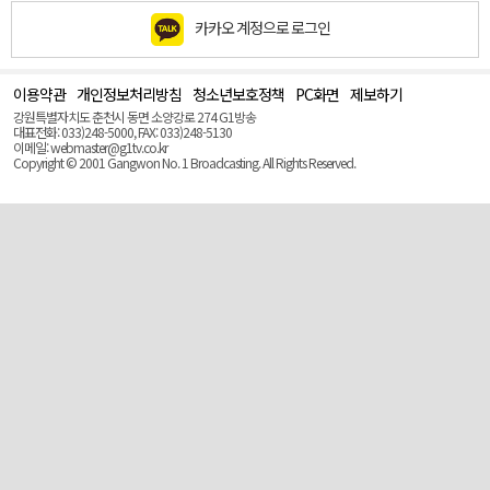
카카오 계정으로 로그인
이용약관
개인정보처리방침
청소년보호정책
PC화면
제보하기
맨
위
강원특별자치도 춘천시 동면 소양강로 274 G1방송
로
대표전화: 033)248-5000, FAX: 033)248-5130
(Top)
이메일: webmaster@g1tv.co.kr
Copyright © 2001 Gangwon No. 1 Broadcasting. All Rights Reserved.