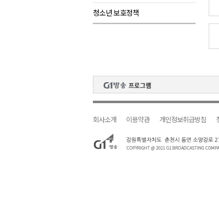
청소년 보호정책
검찰청 폐지..해결 과제 산적
육동한 시장, 국제스케이트장 춘
영월군, 국·도비 확보 보고회 개
삼척 공공산후조리원 이전 시급
강원자치도교육청 교감급 이상 3
회사소개
이용약관
개인정보취급방침