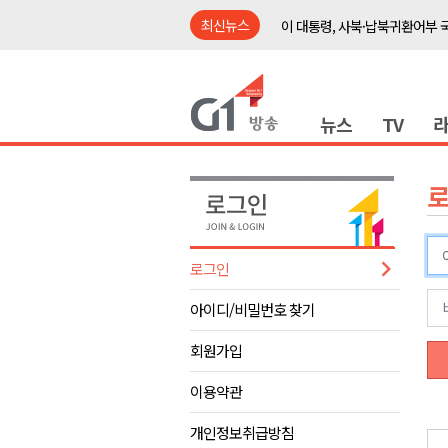
최신뉴스
이 대통령, 사북·납북귀환어부 
여름축제 더위와 전쟁..물놀이 
강원도, 최휘영 문체부장관과 
뉴스
TV
이광재 국회 예결위원장, 강릉시
검찰청 폐지..해결 과제 산적
육동한 시장, 국제스케이트장 춘
영월군, 국·도비 확보 보고회 개
삼척 공공산후조리원 이전 시급
로그인
강원자치도교육청 교감급 이상 3
아이디/비밀번호 찾기
도-시군 첫 간담회..우상호 "하
이 대통령, 사북·납북귀환어부 
회원가입
여름축제 더위와 전쟁..물놀이 
이용약관
강원도, 최휘영 문체부장관과 
개인정보취급방침
이광재 국회 예결위원장, 강릉시