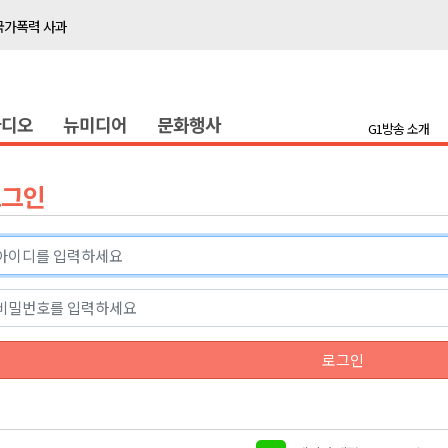
국가폭력 사과
접목
정책간담회
라디오
뉴미디어
문화행사
 초청 특별 강연
G1방송 소개
천 유치 건의
로그인
최
87명 인사
나된 공동체"
국가폭력 사과
로그인
접목
정책간담회
 초청 특별 강연