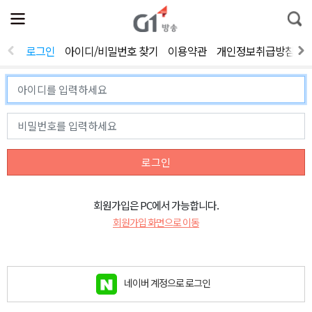
전
제
통
체
보
합
메
검
뉴
색
로그인
아이디/비밀번호 찾기
이용약관
개인정보취급방침
열
기
로그인
회원가입은 PC에서 가능합니다.
회원가입 화면으로 이동
네이버 계정으로 로그인