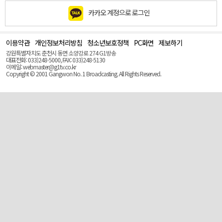
카카오 계정으로 로그인
이용약관
개인정보처리방침
청소년보호정책
PC화면
제보하기
맨
위
강원특별자치도 춘천시 동면 소양강로 274 G1방송
로
대표전화: 033)248-5000, FAX: 033)248-5130
(Top)
이메일: webmaster@g1tv.co.kr
Copyright © 2001 Gangwon No. 1 Broadcasting. All Rights Reserved.