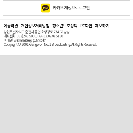
카카오 계정으로 로그인
이용약관
개인정보처리방침
청소년보호정책
PC화면
제보하기
맨
위
강원특별자치도 춘천시 동면 소양강로 274 G1방송
로
대표전화: 033)248-5000, FAX: 033)248-5130
(Top)
이메일: webmaster@g1tv.co.kr
Copyright © 2001 Gangwon No. 1 Broadcasting. All Rights Reserved.