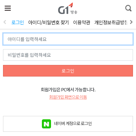
전
제
통
체
보
합
메
검
뉴
색
로그인
아이디/비밀번호 찾기
이용약관
개인정보취급방침
열
기
로그인
회원가입은 PC에서 가능합니다.
회원가입 화면으로 이동
네이버 계정으로 로그인