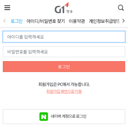
전
제
통
체
보
합
메
검
뉴
색
로그인
아이디/비밀번호 찾기
이용약관
개인정보취급방침
열
기
로그인
회원가입은 PC에서 가능합니다.
회원가입 화면으로 이동
네이버 계정으로 로그인