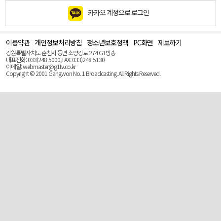
카카오 계정으로 로그인
이용약관
개인정보처리방침
청소년보호정책
PC화면
제보하기
맨
위
강원특별자치도 춘천시 동면 소양강로 274 G1방송
로
대표전화: 033)248-5000, FAX: 033)248-5130
(Top)
이메일: webmaster@g1tv.co.kr
Copyright © 2001 Gangwon No. 1 Broadcasting. All Rights Reserved.