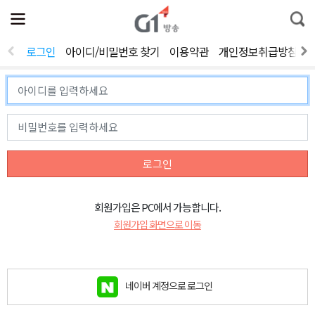
전
제
통
체
보
합
메
검
뉴
색
로그인
아이디/비밀번호 찾기
이용약관
개인정보취급방침
열
기
로그인
회원가입은 PC에서 가능합니다.
회원가입 화면으로 이동
네이버 계정으로 로그인