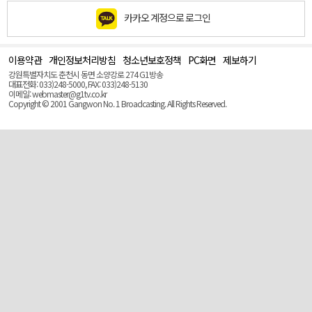
카카오 계정으로 로그인
이용약관
개인정보처리방침
청소년보호정책
PC화면
제보하기
맨
위
강원특별자치도 춘천시 동면 소양강로 274 G1방송
로
대표전화: 033)248-5000, FAX: 033)248-5130
(Top)
이메일: webmaster@g1tv.co.kr
Copyright © 2001 Gangwon No. 1 Broadcasting. All Rights Reserved.