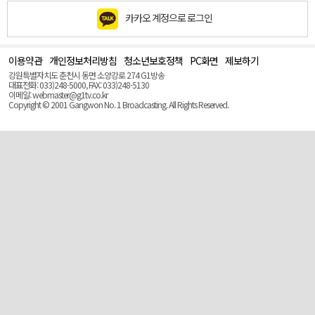
카카오 계정으로 로그인
이용약관
개인정보처리방침
청소년보호정책
PC화면
제보하기
맨
위
강원특별자치도 춘천시 동면 소양강로 274 G1방송
로
대표전화: 033)248-5000, FAX: 033)248-5130
(Top)
이메일: webmaster@g1tv.co.kr
Copyright © 2001 Gangwon No. 1 Broadcasting. All Rights Reserved.