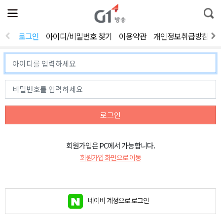
전
제
통
체
보
합
메
검
뉴
색
로그인
아이디/비밀번호 찾기
이용약관
개인정보취급방침
열
기
로그인
회원가입은 PC에서 가능합니다.
회원가입 화면으로 이동
네이버 계정으로 로그인