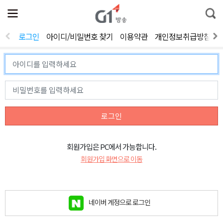
전
제
통
체
보
합
메
검
뉴
색
로그인
아이디/비밀번호 찾기
이용약관
개인정보취급방침
열
기
로그인
회원가입은 PC에서 가능합니다.
회원가입 화면으로 이동
네이버 계정으로 로그인