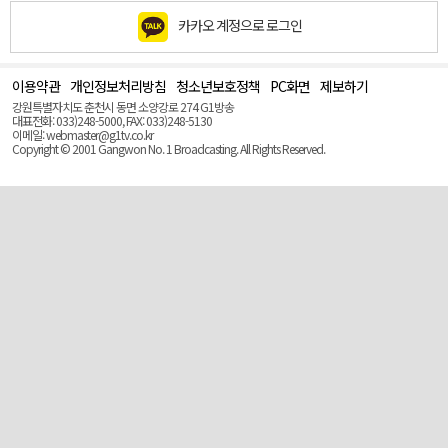
카카오 계정으로 로그인
이용약관
개인정보처리방침
청소년보호정책
PC화면
제보하기
맨
위
강원특별자치도 춘천시 동면 소양강로 274 G1방송
로
대표전화: 033)248-5000, FAX: 033)248-5130
(Top)
이메일: webmaster@g1tv.co.kr
Copyright © 2001 Gangwon No. 1 Broadcasting. All Rights Reserved.