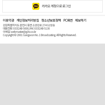
카카오 계정으로 로그인
이용약관
개인정보처리방침
청소년보호정책
PC화면
제보하기
맨
위
강원특별자치도 춘천시 동면 소양강로 274 G1방송
로
대표전화: 033)248-5000, FAX: 033)248-5130
(Top)
이메일: webmaster@g1tv.co.kr
Copyright © 2001 Gangwon No. 1 Broadcasting. All Rights Reserved.