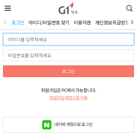
전
제
통
체
보
합
메
검
뉴
색
로그인
아이디/비밀번호 찾기
이용약관
개인정보취급방침
열
기
로그인
회원가입은 PC에서 가능합니다.
회원가입 화면으로 이동
네이버 계정으로 로그인