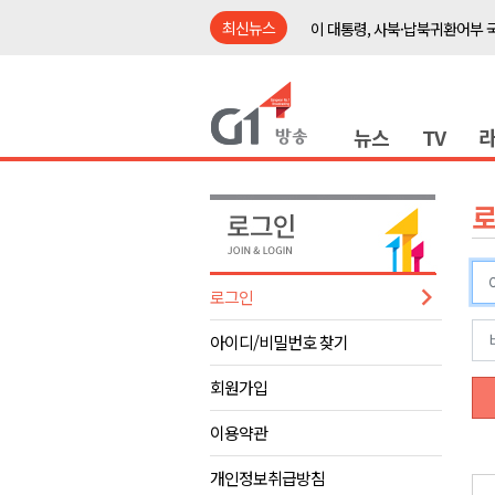
최신뉴스
이 대통령, 사북·납북귀환어부 
여름축제 더위와 전쟁..물놀이 
강원도, 최휘영 문체부장관과 
뉴스
TV
이광재 국회 예결위원장, 강릉시
검찰청 폐지..해결 과제 산적
육동한 시장, 국제스케이트장 춘
영월군, 국·도비 확보 보고회 개
삼척 공공산후조리원 이전 시급
로그인
강원자치도교육청 교감급 이상 3
아이디/비밀번호 찾기
도-시군 첫 간담회..우상호 "하
이 대통령, 사북·납북귀환어부 
회원가입
여름축제 더위와 전쟁..물놀이 
이용약관
강원도, 최휘영 문체부장관과 
개인정보취급방침
이광재 국회 예결위원장, 강릉시