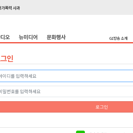
국가폭력 사과
접목
정책간담회
라디오
뉴미디어
문화행사
 초청 특별 강연
G1방송 소개
천 유치 건의
로그인
최
87명 인사
나된 공동체"
국가폭력 사과
로그인
접목
정책간담회
 초청 특별 강연