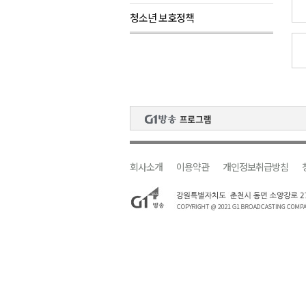
청소년 보호정책
검찰청 폐지..해결 과제 산적
육동한 시장, 국제스케이트장 춘
영월군, 국·도비 확보 보고회 개
삼척 공공산후조리원 이전 시급
강원자치도교육청 교감급 이상 3
회사소개
이용약관
개인정보취급방침