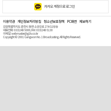
카카오 계정으로 로그인
이용약관
개인정보처리방침
청소년보호정책
PC화면
제보하기
맨
위
강원특별자치도 춘천시 동면 소양강로 274 G1방송
로
대표전화: 033)248-5000, FAX: 033)248-5130
(Top)
이메일: webmaster@g1tv.co.kr
Copyright © 2001 Gangwon No. 1 Broadcasting. All Rights Reserved.