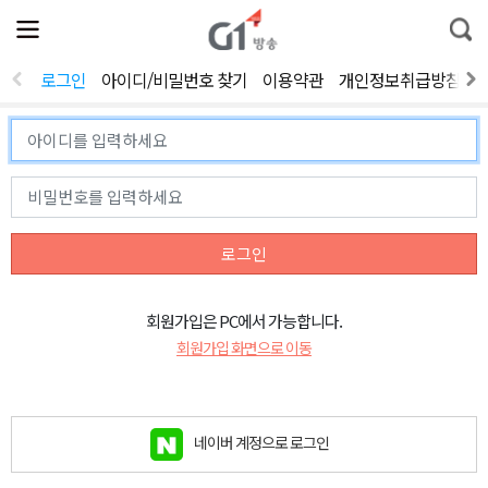
전
제
통
체
보
합
메
검
뉴
색
로그인
아이디/비밀번호 찾기
이용약관
개인정보취급방침
열
기
로그인
회원가입은 PC에서 가능합니다.
회원가입 화면으로 이동
네이버 계정으로 로그인