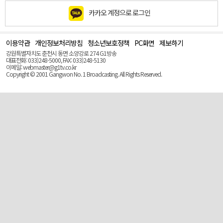
카카오 계정으로 로그인
이용약관
개인정보처리방침
청소년보호정책
PC화면
제보하기
맨
위
강원특별자치도 춘천시 동면 소양강로 274 G1방송
로
대표전화: 033)248-5000, FAX: 033)248-5130
(Top)
이메일: webmaster@g1tv.co.kr
Copyright © 2001 Gangwon No. 1 Broadcasting. All Rights Reserved.