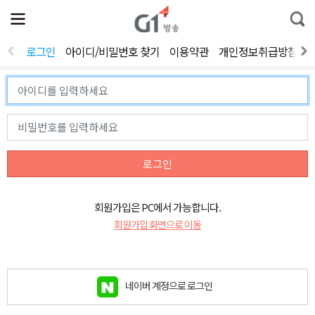
전
제
통
체
보
합
메
검
뉴
색
로그인
아이디/비밀번호 찾기
이용약관
개인정보취급방침
열
기
로그인
회원가입은 PC에서 가능합니다.
회원가입 화면으로 이동
네이버 계정으로 로그인