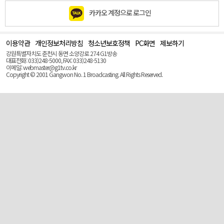
카카오 계정으로 로그인
이용약관
개인정보처리방침
청소년보호정책
PC화면
제보하기
맨
위
강원특별자치도 춘천시 동면 소양강로 274 G1방송
로
대표전화: 033)248-5000, FAX: 033)248-5130
(Top)
이메일: webmaster@g1tv.co.kr
Copyright © 2001 Gangwon No. 1 Broadcasting. All Rights Reserved.