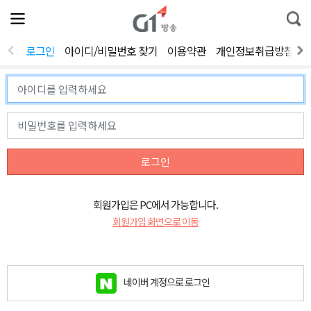
전
제
통
체
보
합
메
검
뉴
색
로그인
아이디/비밀번호 찾기
이용약관
개인정보취급방침
열
기
로그인
회원가입은 PC에서 가능합니다.
회원가입 화면으로 이동
네이버 계정으로 로그인