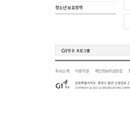
청소년 보호정책
원주시, 하반기 중소기업육성자
강원도립대학교, 하반기 평생교
태백시, 28~29일 제5회 황부자
오늘 극한폭염 계속..낮 최고 ‘영
썩고, 무르고..농산물 피해 속출
회사소개
이용약관
개인정보취급방침