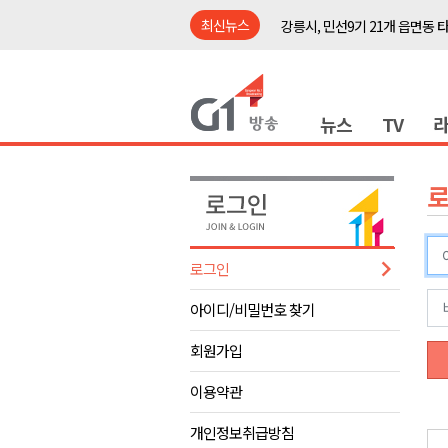
최신뉴스
강릉시, 민선9기 21개 읍면동 
양구군, 원주환경청에 비점오염
<강원랜드> 관광객이 인구 3배
뉴스
TV
<강원랜드> 마카오 카지노 "복
원주시, 하반기 중소기업육성자
강원도립대학교, 하반기 평생교
태백시, 28~29일 제5회 황부자
오늘 극한폭염 계속..낮 최고 ‘영
로그인
썩고, 무르고..농산물 피해 속출
아이디/비밀번호 찾기
썩고, 무르고..농산물 피해 속출
강릉시, 민선9기 21개 읍면동 
회원가입
양구군, 원주환경청에 비점오염
이용약관
<강원랜드> 관광객이 인구 3배
개인정보취급방침
<강원랜드> 마카오 카지노 "복