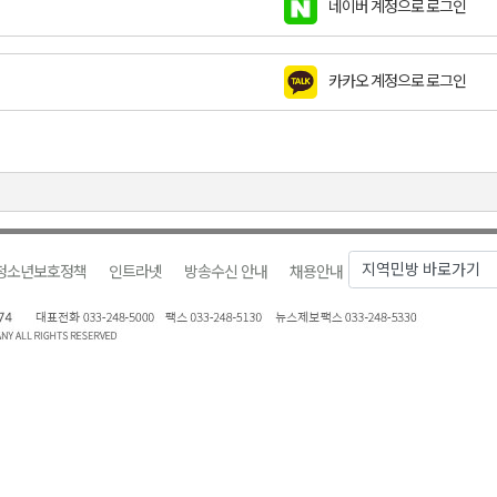
네이버 계정으로 로그인
시장 운영
새 돌봄' 시행
카카오 계정으로 로그인
연속 '다'등급
나된 공동체"
국가폭력 사과
청소년보호정책
인트라넷
방송수신 안내
채용안내