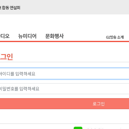
보 합동 연설회
선 복원 재개
백여세대 불편
라디오
뉴미디어
문화행사
' 개원
G1방송 소개
시장 운영
새 돌봄' 시행
로그인
연속 '다'등급
나된 공동체"
국가폭력 사과
보 합동 연설회
로그인
선 복원 재개
백여세대 불편
' 개원