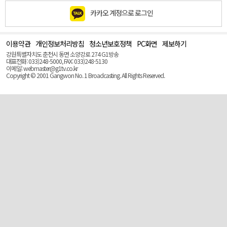
카카오 계정으로 로그인
이용약관
개인정보처리방침
청소년보호정책
PC화면
제보하기
맨
위
강원특별자치도 춘천시 동면 소양강로 274 G1방송
로
대표전화: 033)248-5000, FAX: 033)248-5130
(Top)
이메일: webmaster@g1tv.co.kr
Copyright © 2001 Gangwon No. 1 Broadcasting. All Rights Reserved.