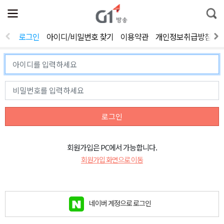
전
제
통
체
보
합
메
검
뉴
색
로그인
아이디/비밀번호 찾기
이용약관
개인정보취급방침
열
기
로그인
회원가입은 PC에서 가능합니다.
회원가입 화면으로 이동
네이버 계정으로 로그인