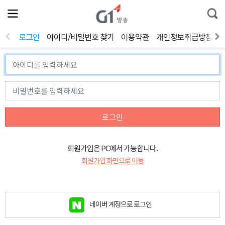
전
제
통
체
보
합
메
검
뉴
색
로그인
아이디/비밀번호 찾기
이용약관
개인정보취급방침
열
기
로그인
회원가입은 PC에서 가능합니다.
회원가입 화면으로 이동
네이버 계정으로 로그인