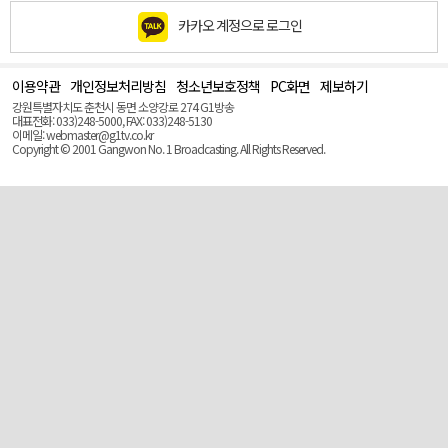
카카오 계정으로 로그인
이용약관
개인정보처리방침
청소년보호정책
PC화면
제보하기
맨
위
강원특별자치도 춘천시 동면 소양강로 274 G1방송
로
대표전화: 033)248-5000, FAX: 033)248-5130
(Top)
이메일: webmaster@g1tv.co.kr
Copyright © 2001 Gangwon No. 1 Broadcasting. All Rights Reserved.